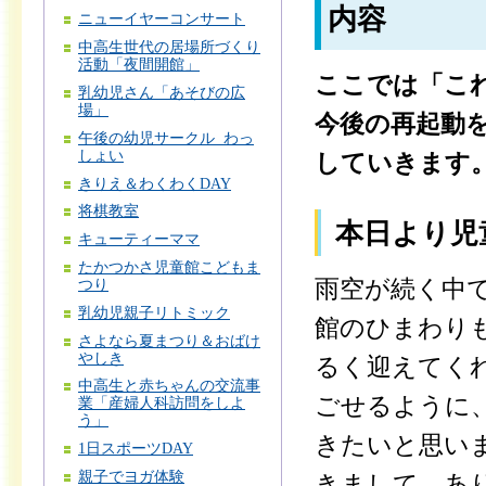
内容
ニューイヤーコンサート
中高生世代の居場所づくり
活動「夜間開館」
ここでは「こ
乳幼児さん「あそびの広
場」
今後の再起動
午後の幼児サークル わっ
しょい
していきます
きりえ＆わくわくDAY
将棋教室
本日より児
キューティーママ
たかつかさ児童館こどもま
雨空が続く中
つり
乳幼児親子リトミック
館のひまわり
さよなら夏まつり＆おばけ
やしき
るく迎えてく
中高生と赤ちゃんの交流事
ごせるように
業「産婦人科訪問をしよ
う」
きたいと思い
1日スポーツDAY
親子でヨガ体験
きまして、あ