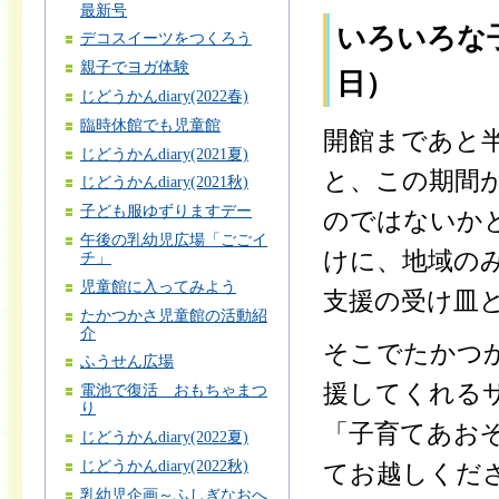
最新号
いろいろな
デコスイーツをつくろう
親子でヨガ体験
日）
じどうかんdiary(2022春)
臨時休館でも児童館
開館まであと
じどうかんdiary(2021夏)
と、この期間
じどうかんdiary(2021秋)
子ども服ゆずりますデー
のではないか
午後の乳幼児広場「ごごイ
けに、地域の
チ」
児童館に入ってみよう
支援の受け皿
たかつかさ児童館の活動紹
介
そこでたかつ
ふうせん広場
援してくれる
電池で復活 おもちゃまつ
り
「子育てあお
じどうかんdiary(2022夏)
じどうかんdiary(2022秋)
てお越しくだ
乳幼児企画～ふしぎなおへ