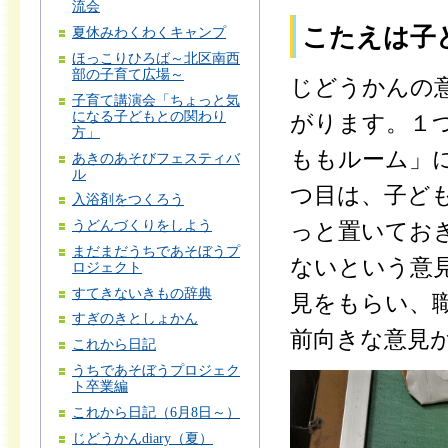
流会
こたえは子
夏休みわくわくキャンプ
ほっこりひろば～北区南西
部の子育て広場～
じどうかんの
子育て講演会「ちょっと気
になる子どもとの関わり
がります。１
方」
ももルーム」
あきのあそびフェスティバ
ル
つ目は、子ど
入浴剤をつくろう
うどんづくりをしよう
っと置いてお
まだまだうちであそぼうプ
ないという意
ロジェクト
すてきないきもの辞典
見をもらい、
すぎのきとしょかん
前向きな意見
これから日記
うちであそぼうプロジェク
ト卒業編
これから日記（6月8日～）
じどうかんdiary（夏）