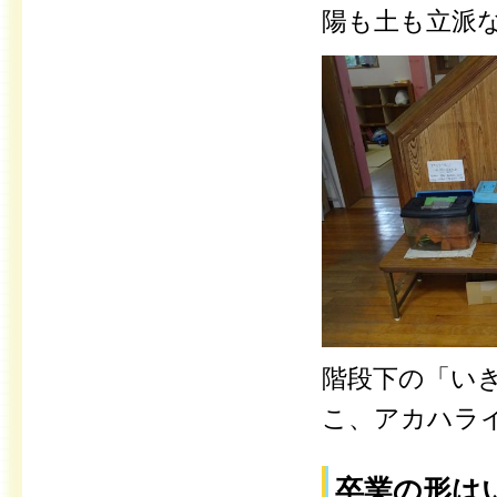
陽も土も立派
階段下の「い
こ、アカハラ
卒業の形は