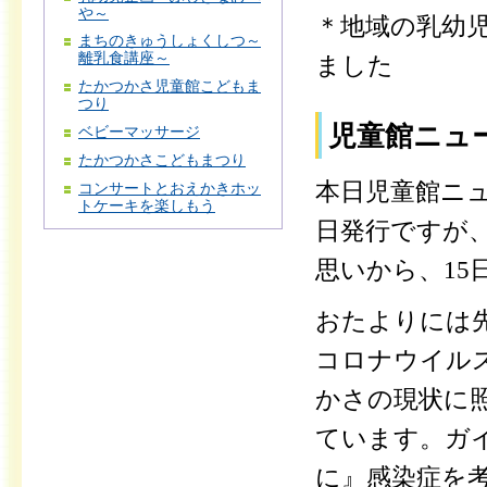
や～
＊地域の乳幼
まちのきゅうしょくしつ～
離乳食講座～
ました
たかつかさ児童館こどもま
つり
児童館ニュー
ベビーマッサージ
たかつかさこどもまつり
本日児童館ニュ
コンサートとおえかきホッ
トケーキを楽しもう
日発行ですが
思いから、15
おたよりには
コロナウイル
かさの現状に
ています。ガ
に』感染症を