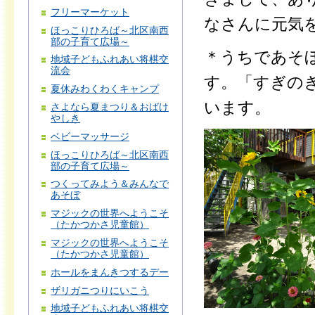
フリーマーケット
なさんに元気
ほっこりひろば～北区南西
部の子育て広場～
＊うちであそ
地域子どもふれあい将棋交
流会
す。「すぎの
夏休みわくわくキャンプ
います。
さよなら夏まつり＆おばけ
やしき
ベビーマッサージ
ほっこりひろば～北区南西
部の子育て広場～
つくってみよう＆みんなで
あそぼ
マジックの世界へようこそ
（たかつかさ児童館）
マジックの世界へようこそ
（たかつかさ児童館）
ホールをまんきつするデー
ザリガニつりにいこう
地域子どもふれあい将棋交