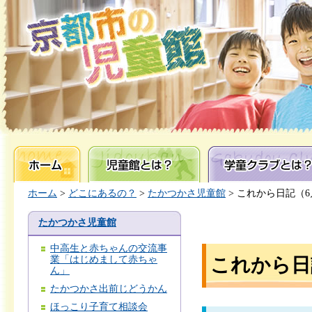
ホーム
児童館とは？
学童クラブとは？
ホーム
>
どこにあるの？
>
たかつかさ児童館
> これから日記（6
たかつかさ児童館
中高生と赤ちゃんの交流事
業「はじめまして赤ちゃ
これから日
ん」
たかつかさ出前じどうかん
ほっこり子育て相談会