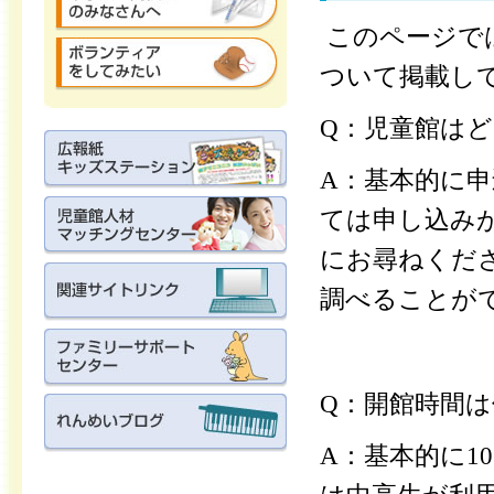
このページで
ついて掲載し
Q：児童館は
A：基本的に
ては申し込み
にお尋ねくだ
調べることが
Q：開館時間
A：基本的に10