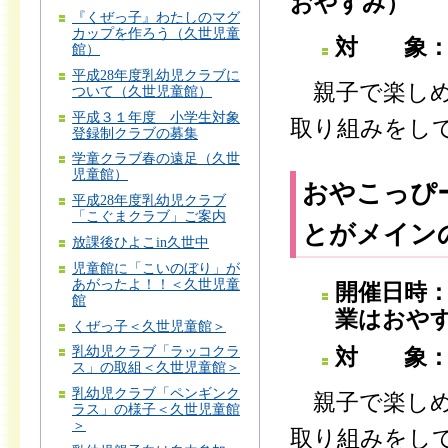
おやすみ）
『くぜっ子』わたしのマグ
カップを作ろう（久世児童
対 象：
館）
平成28年度乳幼児クラブに
親子で楽しめ
ついて（久世児童館）
平成３１年度 小学生対象
取り組みをし
登録制クラブの募集
学童クラブ春の遠足（久世
児童館）
おやこっぴ
平成28年度乳幼児クラブ
「こぐまクラブ」ご案内
とがメイン
放課後ひよこin久世中
児童館に「こいのぼり」が
あがったよ！！＜久世児童
開催日時：
館
業はおや
くぜっ子＜久世児童館＞
乳幼児クラブ「ラッコクラ
対 象：
ス」の取組＜久世児童館＞
乳幼児クラブ「ペンギンク
親子で楽しめ
ラス」の様子＜久世児童館
＞
取り組みをし