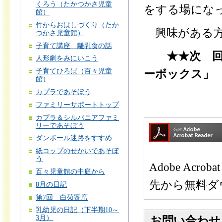
くろう（たかつかさ児童
をする場にな
館）
竹からおはしづくり（たか
興味がある方
つかさ児童館）
子育て講座 離乳食の話
★★次 回
人形劇をみにいこう
子育てひろば（百々児童
ーボックス」
館）
カプラであそぼう
ファミリーサポートトップ
カプラ＆シルバニアファミ
リーであそぼう
ダンボール迷路をすすめ
紙コップのせかいであそぼ
う
Adobe Ac
百々児童館の中庭から
先から無料ダ
8月の日記
第7回 白菊寄席
乳幼児の日記（下半期10～
3月）
お問い合わせ