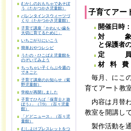
むかしのおもちゃであそぼ
う（たかつかさ児童館）
子育てアー
バレンタインスウィーツづ
くり（たかつかさ児童館）
開催日時：基
子育て講座「かわいい歯を
大切に育てるために」
対 
いちごがりにいこう
と保護者
簡単おやつレシピ
定 員
うたの・ひこばえ児童館を
のぞいてみよう
材 料 費：
ちっちゃい子くらぶ今週の
できごと
毎月、にこの
子育て講座のお知らせ（紫
野児童館）
育てアート教
学校が再開しました
子育てひろば「保育士と遊
内容は月替わ
ぼう♪」（7/9）（百々児童
館）
教室を開講し
「どどニュース」（百々児
童館）
製作活動を通
むしよけブレスレットをつ