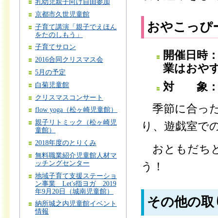
乳幼児親子向け自由参加
京都市久世児童館
おやこっぴ
子育て講演「親子でえほん
をたのしもう」
子育てサロン
開催日時：
2016合同クリスマス会
業はおや
5月の予定
対 象：
白菊児童館
クリスマスコンサート
季節に合った
flow yoga（松ヶ崎児童館）
親子リトミック（松ヶ崎児
り、遊戯室で
童館）
2018年度のとりくみ
おともだちと
無料職業紹介児童館人材マ
ッチングセンター
う！
地域子育て支援ステーショ
ン事業 Let's指ヨガ 2019
年9月20日（城南児童館）
その他の取
納所城之内児童館イベント
情報