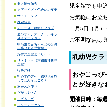
個人情報保護
児童館でも申
文字サイズ・色合いの変更
サイトマップ
お気軽にお立
検索結果
１月5日（月）
マミーズ（母親）クラブ
夏のオアシス！クールキッ
ズステーション
ご不明な点は
中高生と赤ちゃんとの交流
事業（新道児童館）
錦林児童館まつり2012
乳幼児クラ
リトミック（京都市神川児
童館）
行事詳細
おやこっぴ
初めての方へ 錦林児童館
ってどんなところ？
とが好きな
過去のお便り
だがしやさん
開催日時：毎週
こどもヨガ
フリーマーケット