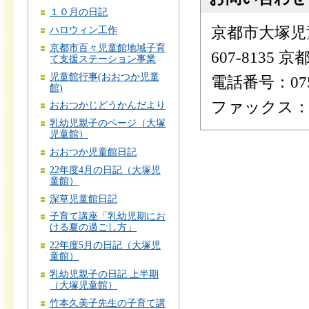
１０月の日記
京都市大塚児
ハロウィン工作
京都市百々児童館地域子育
607-8135
て支援ステーション事業
児童館行事(おおつか児童
電話番号：075-
館)
ファックス：075
おおつかじどうかんだより
乳幼児親子のページ（大塚
児童館）
おおつか児童館日記
22年度4月の日記（大塚児
童館）
深草児童館日記
子育て講座「乳幼児期にお
ける夏の過ごし方」
22年度5月の日記（大塚児
童館）
乳幼児親子の日記 上半期
（大塚児童館）
竹本久美子先生の子育て講