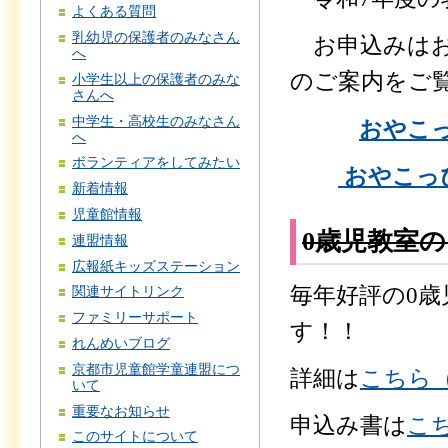
よくある質問
乳幼児の保護者のみなさん
お申込みはお
へ
のご案内をご
小学生以上の保護者のみな
さんへ
中学生・高校生のみなさん
おやこっ
へ
ボランティアをしてみたい
おやこっぴ
新着情報
児童館情報
0歳児教室
連盟情報
広報紙キッズステーション
毎年好評の0歳
関連サイトリンク
ファミリーサポート
す！！
れんめいブログ
京都市児童館学童連盟につ
詳細は
こちら（
いて
重要なお知らせ
申込み書は
こち
このサイトについて