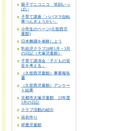
親子でニコニコ 笑顔いっ
ぱい
子育て講座「パパママ自転
車べんきょうかい」
小学生のページ(久世西児
童館)
日本舞踊を体験しよう
乳幼児クラブ24年1月～3月
の日記（大塚児童館）
子育て講演会「子どもの安
全を考える」
（久世西児童館）事業報告
書
（久世西児童館）アンケー
ト結果
京都市大塚児童館 23年度
3月の日記
クラブ活動の紹介
浴衣作り
祥豊児童館