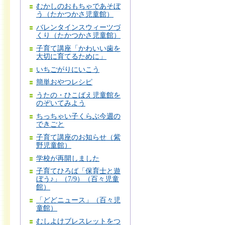
むかしのおもちゃであそぼ
う（たかつかさ児童館）
バレンタインスウィーツづ
くり（たかつかさ児童館）
子育て講座「かわいい歯を
大切に育てるために」
いちごがりにいこう
簡単おやつレシピ
うたの・ひこばえ児童館を
のぞいてみよう
ちっちゃい子くらぶ今週の
できごと
子育て講座のお知らせ（紫
野児童館）
学校が再開しました
子育てひろば「保育士と遊
ぼう♪」（7/9）（百々児童
館）
「どどニュース」（百々児
童館）
むしよけブレスレットをつ