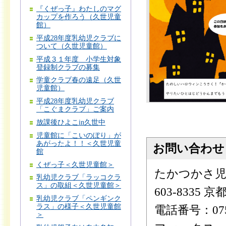
『くぜっ子』わたしのマグ
カップを作ろう（久世児童
館）
平成28年度乳幼児クラブに
ついて（久世児童館）
平成３１年度 小学生対象
登録制クラブの募集
学童クラブ春の遠足（久世
児童館）
平成28年度乳幼児クラブ
「こぐまクラブ」ご案内
放課後ひよこin久世中
児童館に「こいのぼり」が
あがったよ！！＜久世児童
お問い合わせ
館
くぜっ子＜久世児童館＞
たかつかさ児
乳幼児クラブ「ラッコクラ
ス」の取組＜久世児童館＞
603-8335
乳幼児クラブ「ペンギンク
ラス」の様子＜久世児童館
電話番号：075-
＞