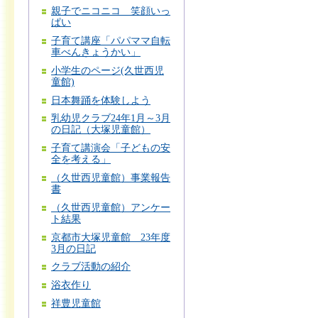
親子でニコニコ 笑顔いっ
ぱい
子育て講座「パパママ自転
車べんきょうかい」
小学生のページ(久世西児
童館)
日本舞踊を体験しよう
乳幼児クラブ24年1月～3月
の日記（大塚児童館）
子育て講演会「子どもの安
全を考える」
（久世西児童館）事業報告
書
（久世西児童館）アンケー
ト結果
京都市大塚児童館 23年度
3月の日記
クラブ活動の紹介
浴衣作り
祥豊児童館