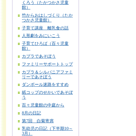
くろう（たかつかさ児童
館）
竹からおはしづくり（たか
つかさ児童館）
子育て講座 離乳食の話
人形劇をみにいこう
子育てひろば（百々児童
館）
カプラであそぼう
ファミリーサポートトップ
カプラ＆シルバニアファミ
リーであそぼう
ダンボール迷路をすすめ
紙コップのせかいであそぼ
う
百々児童館の中庭から
8月の日記
第7回 白菊寄席
乳幼児の日記（下半期10～
3月）