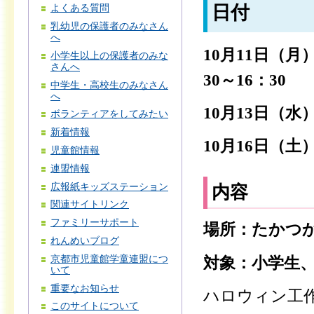
日付
よくある質問
乳幼児の保護者のみなさん
へ
10月11日（月
小学生以上の保護者のみな
さんへ
30～16：30
中学生・高校生のみなさん
へ
10月13日（水）1
ボランティアをしてみたい
新着情報
10月16日（土）
児童館情報
連盟情報
広報紙キッズステーション
内容
関連サイトリンク
ファミリーサポート
場所：たかつ
れんめいブログ
京都市児童館学童連盟につ
対象：小学生、
いて
重要なお知らせ
ハロウィン工
このサイトについて