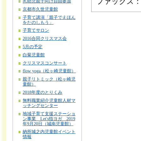
ファックス：075
乳幼児親子向け自由参加
京都市久世児童館
子育て講演「親子でえほん
をたのしもう」
子育てサロン
2016合同クリスマス会
5月の予定
白菊児童館
クリスマスコンサート
flow yoga（松ヶ崎児童館）
親子リトミック（松ヶ崎児
童館）
2018年度のとりくみ
無料職業紹介児童館人材マ
ッチングセンター
地域子育て支援ステーショ
ン事業 Let's指ヨガ 2019
年9月20日（城南児童館）
納所城之内児童館イベント
情報