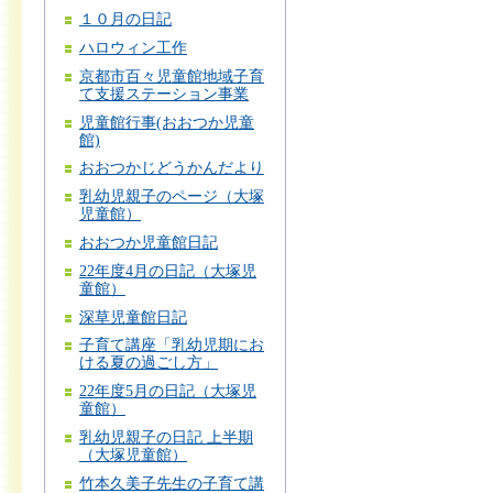
１０月の日記
ハロウィン工作
京都市百々児童館地域子育
て支援ステーション事業
児童館行事(おおつか児童
館)
おおつかじどうかんだより
乳幼児親子のページ（大塚
児童館）
おおつか児童館日記
22年度4月の日記（大塚児
童館）
深草児童館日記
子育て講座「乳幼児期にお
ける夏の過ごし方」
22年度5月の日記（大塚児
童館）
乳幼児親子の日記 上半期
（大塚児童館）
竹本久美子先生の子育て講