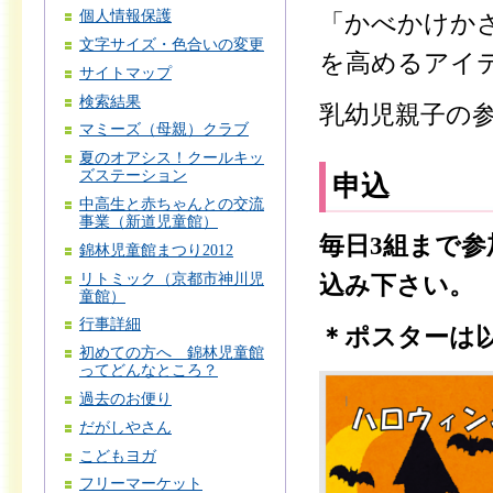
個人情報保護
「かべかけか
文字サイズ・色合いの変更
を高めるアイ
サイトマップ
検索結果
乳幼児親子の
マミーズ（母親）クラブ
夏のオアシス！クールキッ
ズステーション
申込
中高生と赤ちゃんとの交流
事業（新道児童館）
毎日3組まで
錦林児童館まつり2012
リトミック（京都市神川児
込み下さい。
童館）
行事詳細
＊ポスターは
初めての方へ 錦林児童館
ってどんなところ？
過去のお便り
だがしやさん
こどもヨガ
フリーマーケット