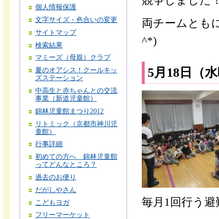
競争しました
個人情報保護
文字サイズ・色合いの変更
両チームともに
サイトマップ
^*)
検索結果
マミーズ（母親）クラブ
5月18日（
夏のオアシス！クールキッ
ズステーション
中高生と赤ちゃんとの交流
事業（新道児童館）
錦林児童館まつり2012
リトミック（京都市神川児
童館）
行事詳細
初めての方へ 錦林児童館
ってどんなところ？
過去のお便り
だがしやさん
毎月1回行う避
こどもヨガ
フリーマーケット