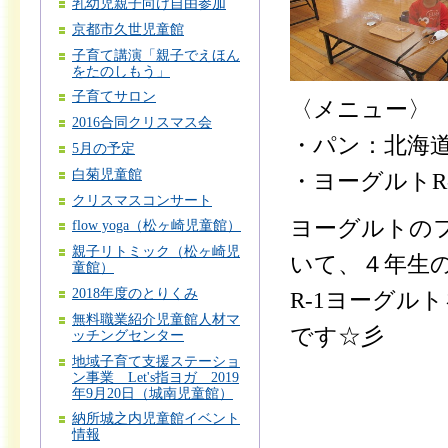
乳幼児親子向け自由参加
京都市久世児童館
子育て講演「親子でえほん
をたのしもう」
子育てサロン
〈メニュー〉
2016合同クリスマス会
・パン：北海
5月の予定
白菊児童館
・ヨーグルトR
クリスマスコンサート
ヨーグルトの
flow yoga（松ヶ崎児童館）
親子リトミック（松ヶ崎児
いて、４年生
童館）
2018年度のとりくみ
R-1ヨーグル
無料職業紹介児童館人材マ
です☆彡
ッチングセンター
地域子育て支援ステーショ
ン事業 Let's指ヨガ 2019
年9月20日（城南児童館）
納所城之内児童館イベント
情報