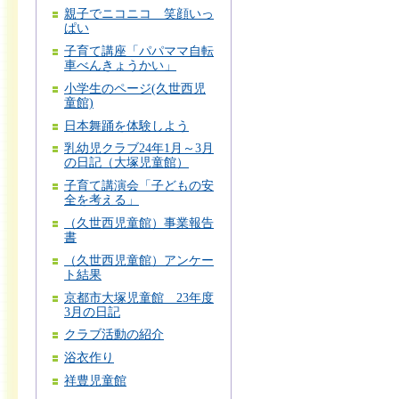
親子でニコニコ 笑顔いっ
ぱい
子育て講座「パパママ自転
車べんきょうかい」
小学生のページ(久世西児
童館)
日本舞踊を体験しよう
乳幼児クラブ24年1月～3月
の日記（大塚児童館）
子育て講演会「子どもの安
全を考える」
（久世西児童館）事業報告
書
（久世西児童館）アンケー
ト結果
京都市大塚児童館 23年度
3月の日記
クラブ活動の紹介
浴衣作り
祥豊児童館