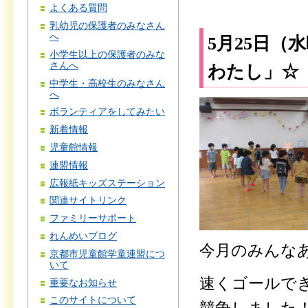
よくある質問
乳幼児の保護者のみなさん
へ
5月25日
小学生以上の保護者のみな
さんへ
わたし」☆
中学生・高校生のみなさん
へ
ボランティアをしてみたい
新着情報
児童館情報
連盟情報
広報紙キッズステーション
関連サイトリンク
ファミリーサポート
れんめいブログ
今月のみんな
京都市児童館学童連盟につ
いて
速くゴールで
重要なお知らせ
このサイトについて