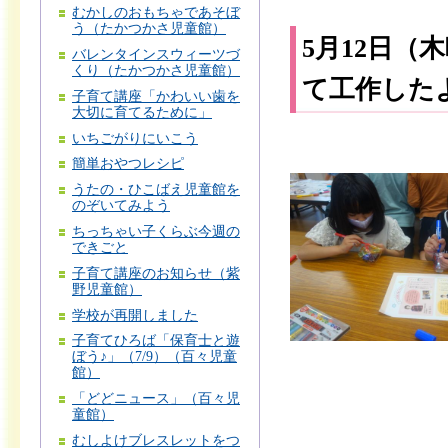
むかしのおもちゃであそぼ
う（たかつかさ児童館）
5月12日
バレンタインスウィーツづ
くり（たかつかさ児童館）
て工作した
子育て講座「かわいい歯を
大切に育てるために」
いちごがりにいこう
簡単おやつレシピ
うたの・ひこばえ児童館を
のぞいてみよう
ちっちゃい子くらぶ今週の
できごと
子育て講座のお知らせ（紫
野児童館）
学校が再開しました
子育てひろば「保育士と遊
ぼう♪」（7/9）（百々児童
館）
「どどニュース」（百々児
童館）
むしよけブレスレットをつ