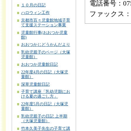
電話番号：075-
１０月の日記
ファックス：075
ハロウィン工作
京都市百々児童館地域子育
て支援ステーション事業
児童館行事(おおつか児童
館)
おおつかじどうかんだより
乳幼児親子のページ（大塚
児童館）
おおつか児童館日記
22年度4月の日記（大塚児
童館）
深草児童館日記
子育て講座「乳幼児期にお
ける夏の過ごし方」
22年度5月の日記（大塚児
童館）
乳幼児親子の日記 上半期
（大塚児童館）
竹本久美子先生の子育て講