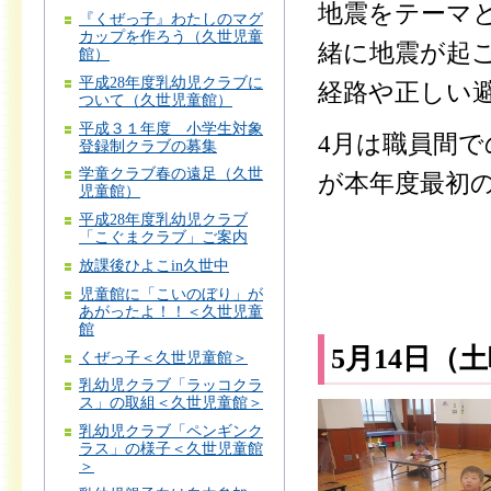
地震をテーマ
『くぜっ子』わたしのマグ
カップを作ろう（久世児童
緒に地震が起
館）
平成28年度乳幼児クラブに
経路や正しい
ついて（久世児童館）
平成３１年度 小学生対象
4月は職員間
登録制クラブの募集
学童クラブ春の遠足（久世
が本年度最初
児童館）
平成28年度乳幼児クラブ
「こぐまクラブ」ご案内
放課後ひよこin久世中
児童館に「こいのぼり」が
あがったよ！！＜久世児童
館
5月14日（
くぜっ子＜久世児童館＞
乳幼児クラブ「ラッコクラ
ス」の取組＜久世児童館＞
乳幼児クラブ「ペンギンク
ラス」の様子＜久世児童館
＞