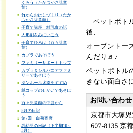
くろう（たかつかさ児童
館）
竹からおはしづくり（たか
つかさ児童館）
ペットボトル
子育て講座 離乳食の話
後、
人形劇をみにいこう
子育てひろば（百々児童
オーブントー
館）
カプラであそぼう
んだり♬♪
ファミリーサポートトップ
ペットボトル
カプラ＆シルバニアファミ
リーであそぼう
きない面白さ
ダンボール迷路をすすめ
紙コップのせかいであそぼ
う
お問い合わせ
百々児童館の中庭から
8月の日記
京都市大塚児
第7回 白菊寄席
607-8135
乳幼児の日記（下半期10～
3月）