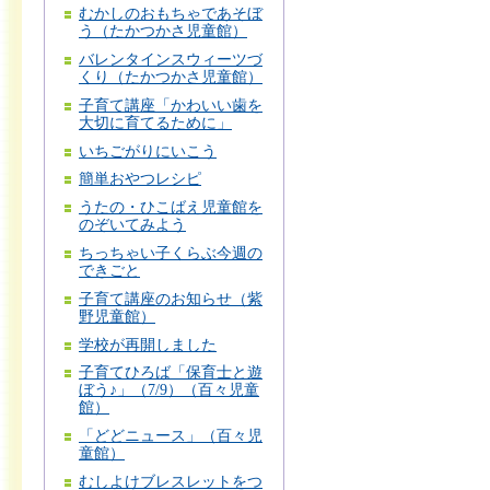
むかしのおもちゃであそぼ
う（たかつかさ児童館）
バレンタインスウィーツづ
くり（たかつかさ児童館）
子育て講座「かわいい歯を
大切に育てるために」
いちごがりにいこう
簡単おやつレシピ
うたの・ひこばえ児童館を
のぞいてみよう
ちっちゃい子くらぶ今週の
できごと
子育て講座のお知らせ（紫
野児童館）
学校が再開しました
子育てひろば「保育士と遊
ぼう♪」（7/9）（百々児童
館）
「どどニュース」（百々児
童館）
むしよけブレスレットをつ