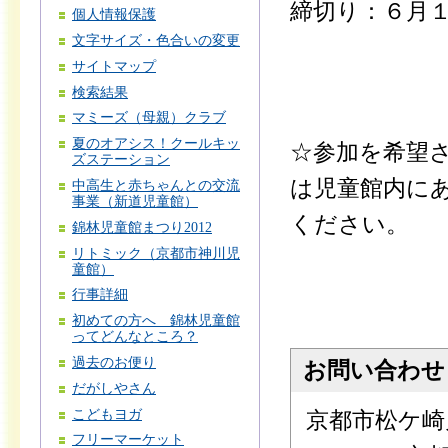
締切り：６月
個人情報保護
文字サイズ・色合いの変更
サイトマップ
検索結果
マミーズ（母親）クラブ
夏のオアシス！クールキッ
☆参加を希望
ズステーション
は児童館内に
中高生と赤ちゃんとの交流
事業（新道児童館）
ください。
錦林児童館まつり2012
リトミック（京都市神川児
童館）
行事詳細
初めての方へ 錦林児童館
ってどんなところ？
過去のお便り
お問い合わせ
だがしやさん
こどもヨガ
京都市松ケ崎
フリーマーケット