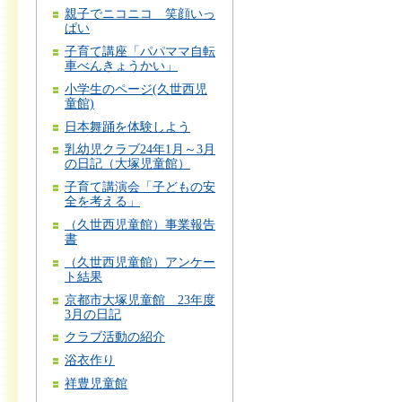
親子でニコニコ 笑顔いっ
ぱい
子育て講座「パパママ自転
車べんきょうかい」
小学生のページ(久世西児
童館)
日本舞踊を体験しよう
乳幼児クラブ24年1月～3月
の日記（大塚児童館）
子育て講演会「子どもの安
全を考える」
（久世西児童館）事業報告
書
（久世西児童館）アンケー
ト結果
京都市大塚児童館 23年度
3月の日記
クラブ活動の紹介
浴衣作り
祥豊児童館