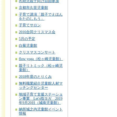
乳幼児親子向け自由参加
京都市久世児童館
子育て講演「親子でえほん
をたのしもう」
子育てサロン
2016合同クリスマス会
5月の予定
白菊児童館
クリスマスコンサート
flow yoga（松ヶ崎児童館）
親子リトミック（松ヶ崎児
童館）
2018年度のとりくみ
無料職業紹介児童館人材マ
ッチングセンター
地域子育て支援ステーショ
ン事業 Let's指ヨガ 2019
年9月20日（城南児童館）
納所城之内児童館イベント
情報