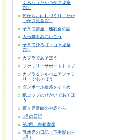
くろう（たかつかさ児童
館）
竹からおはしづくり（たか
つかさ児童館）
子育て講座 離乳食の話
人形劇をみにいこう
子育てひろば（百々児童
館）
カプラであそぼう
ファミリーサポートトップ
カプラ＆シルバニアファミ
リーであそぼう
ダンボール迷路をすすめ
紙コップのせかいであそぼ
う
百々児童館の中庭から
8月の日記
第7回 白菊寄席
乳幼児の日記（下半期10～
3月）