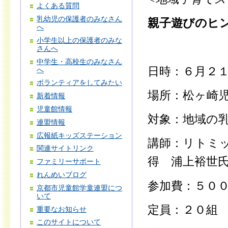
よくある質問
乳幼児の保護者のみなさん
親子遊びのヒ
へ
小学生以上の保護者のみな
さんへ
中学生・高校生のみなさん
日時：６月２
へ
ボランティアをしてみたい
場所：松ヶ崎
新着情報
児童館情報
対象：地域の
連盟情報
広報紙キッズステーション
講師：リトミ
関連サイトリンク
得 浦上裕世
ファミリーサポート
れんめいブログ
参加費：５０
京都市児童館学童連盟につ
いて
定員：２０組
重要なお知らせ
このサイトについて