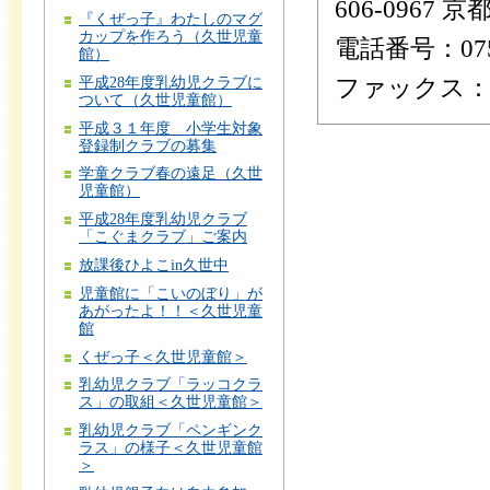
606-0967
『くぜっ子』わたしのマグ
カップを作ろう（久世児童
電話番号：075-
館）
ファックス：075
平成28年度乳幼児クラブに
ついて（久世児童館）
平成３１年度 小学生対象
登録制クラブの募集
学童クラブ春の遠足（久世
児童館）
平成28年度乳幼児クラブ
「こぐまクラブ」ご案内
放課後ひよこin久世中
児童館に「こいのぼり」が
あがったよ！！＜久世児童
館
くぜっ子＜久世児童館＞
乳幼児クラブ「ラッコクラ
ス」の取組＜久世児童館＞
乳幼児クラブ「ペンギンク
ラス」の様子＜久世児童館
＞