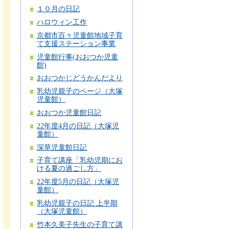
１０月の日記
ハロウィン工作
京都市百々児童館地域子育
て支援ステーション事業
児童館行事(おおつか児童
館)
おおつかじどうかんだより
乳幼児親子のページ（大塚
児童館）
おおつか児童館日記
22年度4月の日記（大塚児
童館）
深草児童館日記
子育て講座「乳幼児期にお
ける夏の過ごし方」
22年度5月の日記（大塚児
童館）
乳幼児親子の日記 上半期
（大塚児童館）
竹本久美子先生の子育て講