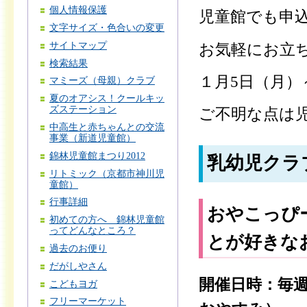
個人情報保護
児童館でも申
文字サイズ・色合いの変更
サイトマップ
お気軽にお立
検索結果
１月5日（月）
マミーズ（母親）クラブ
夏のオアシス！クールキッ
ズステーション
ご不明な点は
中高生と赤ちゃんとの交流
事業（新道児童館）
錦林児童館まつり2012
乳幼児クラ
リトミック（京都市神川児
童館）
行事詳細
おやこっぴ
初めての方へ 錦林児童館
ってどんなところ？
とが好きな
過去のお便り
だがしやさん
開催日時：毎週
こどもヨガ
フリーマーケット