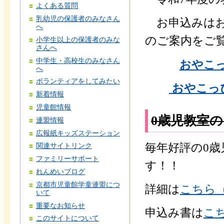
よくある質問
乳幼児の保護者のみなさん
お申込みはお
へ
のご案内をご
小学生以上の保護者のみな
さんへ
中学生・高校生のみなさん
おやこっ
へ
ボランティアをしてみたい
おやこっぴ
新着情報
児童館情報
0歳児教室
連盟情報
広報紙キッズステーション
毎年好評の0歳
関連サイトリンク
ファミリーサポート
す！！
れんめいブログ
京都市児童館学童連盟につ
詳細は
こちら（
いて
重要なお知らせ
申込み書は
こち
このサイトについて