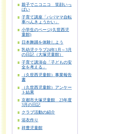
親子でニコニコ 笑顔いっ
ぱい
子育て講座「パパママ自転
車べんきょうかい」
小学生のページ(久世西児
童館)
日本舞踊を体験しよう
乳幼児クラブ24年1月～3月
の日記（大塚児童館）
子育て講演会「子どもの安
全を考える」
（久世西児童館）事業報告
書
（久世西児童館）アンケー
ト結果
京都市大塚児童館 23年度
3月の日記
クラブ活動の紹介
浴衣作り
祥豊児童館