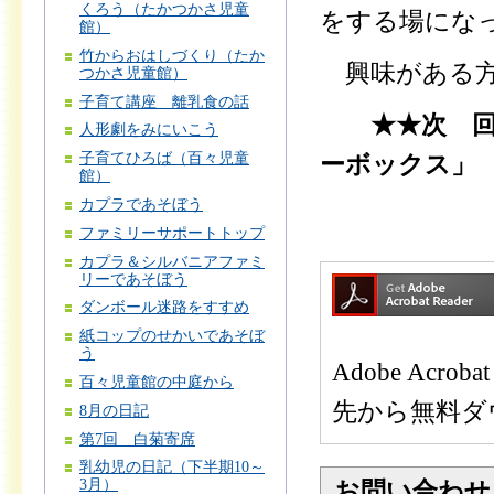
くろう（たかつかさ児童
をする場にな
館）
竹からおはしづくり（たか
興味がある方
つかさ児童館）
子育て講座 離乳食の話
★★次 回
人形劇をみにいこう
子育てひろば（百々児童
ーボックス」
館）
カプラであそぼう
ファミリーサポートトップ
カプラ＆シルバニアファミ
リーであそぼう
ダンボール迷路をすすめ
紙コップのせかいであそぼ
う
Adobe Ac
百々児童館の中庭から
先から無料ダ
8月の日記
第7回 白菊寄席
乳幼児の日記（下半期10～
3月）
お問い合わせ