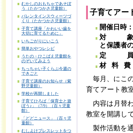
むかしのおもちゃであそぼ
う（たかつかさ児童館）
子育てアー
バレンタインスウィーツづ
くり（たかつかさ児童館）
開催日時：基
子育て講座「かわいい歯を
大切に育てるために」
対 
いちごがりにいこう
と保護者
簡単おやつレシピ
定 員
うたの・ひこばえ児童館を
のぞいてみよう
材 料 費：
ちっちゃい子くらぶ今週の
できごと
毎月、にこの
子育て講座のお知らせ（紫
野児童館）
育てアート教
学校が再開しました
子育てひろば「保育士と遊
内容は月替わ
ぼう♪」（7/9）（百々児童
館）
教室を開講し
「どどニュース」（百々児
童館）
製作活動を通
むしよけブレスレットをつ