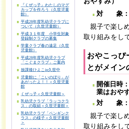
おやすみ）
『くぜっ子』わたしのマグ
カップを作ろう（久世児童
対 象：
館）
平成28年度乳幼児クラブに
親子で楽しめ
ついて（久世児童館）
平成３１年度 小学生対象
取り組みをし
登録制クラブの募集
学童クラブ春の遠足（久世
児童館）
おやこっぴ
平成28年度乳幼児クラブ
「こぐまクラブ」ご案内
とがメイン
放課後ひよこin久世中
児童館に「こいのぼり」が
あがったよ！！＜久世児童
開催日時：
館
業はおや
くぜっ子＜久世児童館＞
乳幼児クラブ「ラッコクラ
対 象：
ス」の取組＜久世児童館＞
乳幼児クラブ「ペンギンク
親子で楽しめ
ラス」の様子＜久世児童館
＞
取り組みをし