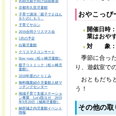
乳幼児親子向け自由参加
京都市久世児童館
おやこっぴ
子育て講演「親子でえほん
をたのしもう」
子育てサロン
開催日時：
2016合同クリスマス会
業はおや
5月の予定
対 象：
白菊児童館
クリスマスコンサート
季節に合った
flow yoga（松ヶ崎児童館）
親子リトミック（松ヶ崎児
り、遊戯室で
童館）
2018年度のとりくみ
おともだちと
無料職業紹介児童館人材マ
ッチングセンター
う！
地域子育て支援ステーショ
ン事業 Let's指ヨガ 2019
年9月20日（城南児童館）
その他の取
納所城之内児童館イベント
情報