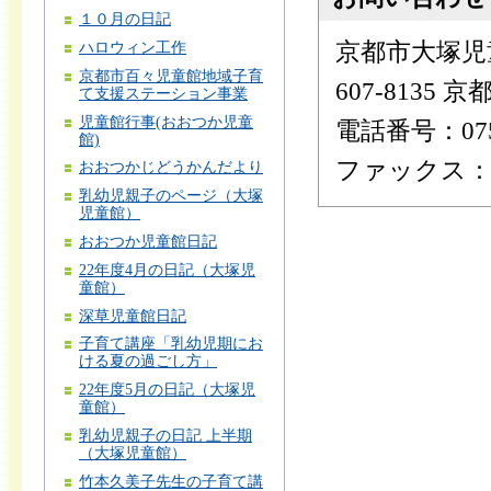
１０月の日記
京都市大塚児
ハロウィン工作
京都市百々児童館地域子育
607-8135
て支援ステーション事業
児童館行事(おおつか児童
電話番号：075-
館)
ファックス：075
おおつかじどうかんだより
乳幼児親子のページ（大塚
児童館）
おおつか児童館日記
22年度4月の日記（大塚児
童館）
深草児童館日記
子育て講座「乳幼児期にお
ける夏の過ごし方」
22年度5月の日記（大塚児
童館）
乳幼児親子の日記 上半期
（大塚児童館）
竹本久美子先生の子育て講