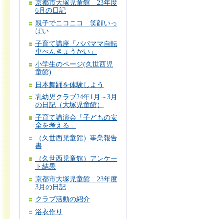
京都市大塚児童館 23年度
6月の日記
親子でニコニコ 笑顔いっ
ぱい
子育て講座「パパママ自転
車べんきょうかい」
小学生のページ(久世西児
童館)
日本舞踊を体験しよう
乳幼児クラブ24年1月～3月
の日記（大塚児童館）
子育て講演会「子どもの安
全を考える」
（久世西児童館）事業報告
書
（久世西児童館）アンケー
ト結果
京都市大塚児童館 23年度
3月の日記
クラブ活動の紹介
浴衣作り