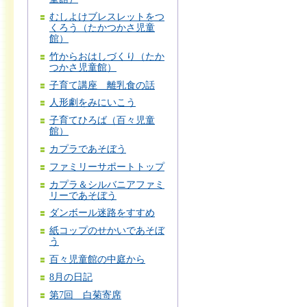
むしよけブレスレットをつ
くろう（たかつかさ児童
館）
竹からおはしづくり（たか
つかさ児童館）
子育て講座 離乳食の話
人形劇をみにいこう
子育てひろば（百々児童
館）
カプラであそぼう
ファミリーサポートトップ
カプラ＆シルバニアファミ
リーであそぼう
ダンボール迷路をすすめ
紙コップのせかいであそぼ
う
百々児童館の中庭から
8月の日記
第7回 白菊寄席