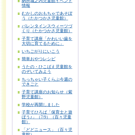
納所城之内児童館イベント
情報
むかしのおもちゃであそぼ
う（たかつかさ児童館）
バレンタインスウィーツづ
くり（たかつかさ児童館）
子育て講座「かわいい歯を
大切に育てるために」
いちごがりにいこう
簡単おやつレシピ
うたの・ひこばえ児童館を
のぞいてみよう
ちっちゃい子くらぶ今週の
できごと
子育て講座のお知らせ（紫
野児童館）
学校が再開しました
子育てひろば「保育士と遊
ぼう♪」（7/9）（百々児童
館）
「どどニュース」（百々児
童館）