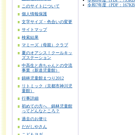
令和6年度（PDF：795K
令和7年度（PDF：167K
このサイトについて
個人情報保護
文字サイズ・色合いの変更
サイトマップ
検索結果
マミーズ（母親）クラブ
夏のオアシス！クールキッ
ズステーション
中高生と赤ちゃんとの交流
事業（新道児童館）
錦林児童館まつり2012
リトミック（京都市神川児
童館）
行事詳細
初めての方へ 錦林児童館
ってどんなところ？
過去のお便り
だがしやさん
こどもヨガ