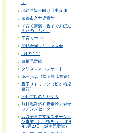
＞
乳幼児親子向け自由参加
京都市久世児童館
子育て講演「親子でえほん
をたのしもう」
子育てサロン
2016合同クリスマス会
5月の予定
白菊児童館
クリスマスコンサート
flow yoga（松ヶ崎児童館）
親子リトミック（松ヶ崎児
童館）
2018年度のとりくみ
無料職業紹介児童館人材マ
ッチングセンター
地域子育て支援ステーショ
ン事業 Let's指ヨガ 2019
年9月20日（城南児童館）