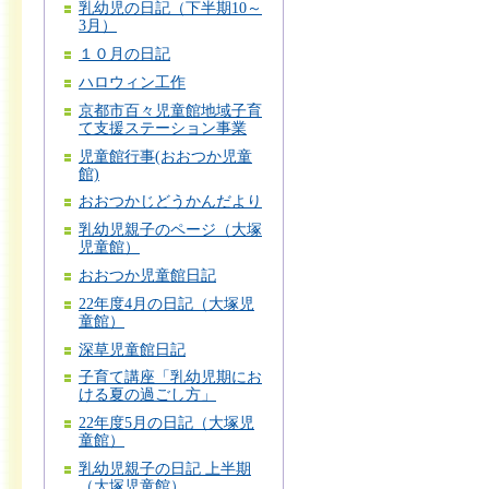
乳幼児の日記（下半期10～
3月）
１０月の日記
ハロウィン工作
京都市百々児童館地域子育
て支援ステーション事業
児童館行事(おおつか児童
館)
おおつかじどうかんだより
乳幼児親子のページ（大塚
児童館）
おおつか児童館日記
22年度4月の日記（大塚児
童館）
深草児童館日記
子育て講座「乳幼児期にお
ける夏の過ごし方」
22年度5月の日記（大塚児
童館）
乳幼児親子の日記 上半期
（大塚児童館）