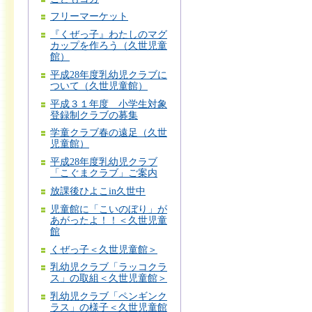
フリーマーケット
『くぜっ子』わたしのマグ
カップを作ろう（久世児童
館）
平成28年度乳幼児クラブに
ついて（久世児童館）
平成３１年度 小学生対象
登録制クラブの募集
学童クラブ春の遠足（久世
児童館）
平成28年度乳幼児クラブ
「こぐまクラブ」ご案内
放課後ひよこin久世中
児童館に「こいのぼり」が
あがったよ！！＜久世児童
館
くぜっ子＜久世児童館＞
乳幼児クラブ「ラッコクラ
ス」の取組＜久世児童館＞
乳幼児クラブ「ペンギンク
ラス」の様子＜久世児童館