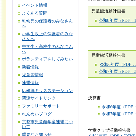
イベント情報
児童館活動計画書
よくある質問
令和8年度（PDF：1
乳幼児の保護者のみなさん
へ
小学生以上の保護者のみな
さんへ
中学生・高校生のみなさん
へ
児童館活動報告書
ボランティアをしてみたい
令和6年度（PDF：3
新着情報
令和7年度（PDF：3
児童館情報
連盟情報
広報紙キッズステーション
決算書
関連サイトリンク
ファミリーサポート
令和6年度（PDF：
れんめいブログ
令和7年度（PDF：
京都市児童館学童連盟につ
いて
学童クラブ活動報告書
重要なお知らせ