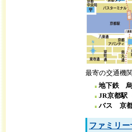
最寄の交通機
地下鉄 烏
JR京都駅
バス 京
ファミリー