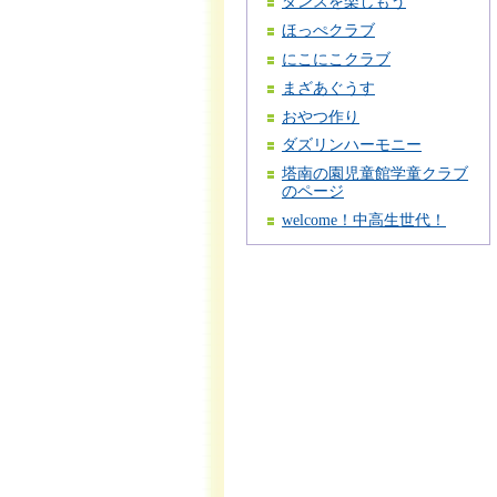
ダンスを楽しもう
ほっぺクラブ
にこにこクラブ
まざあぐうす
おやつ作り
ダズリンハーモニー
塔南の園児童館学童クラブ
のページ
welcome！中高生世代！