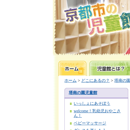
ホーム
児童館とは？
ホーム
>
どこにあるの？
>
塔南の
塔南の園児童館
いっしょにあそぼう
welcome！乳幼児おやこさ
ん！
ベビーマッサージ