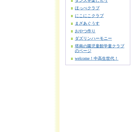
ダンスを楽しもう
ほっぺクラブ
にこにこクラブ
まざあぐうす
おやつ作り
ダズリンハーモニー
塔南の園児童館学童クラブ
のページ
welcome！中高生世代！