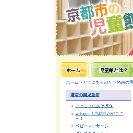
ホーム
児童館とは？
ホーム
>
どこにあるの？
>
塔南の
塔南の園児童館
いっしょにあそぼう
welcome！乳幼児おやこさ
ん！
ベビーマッサージ