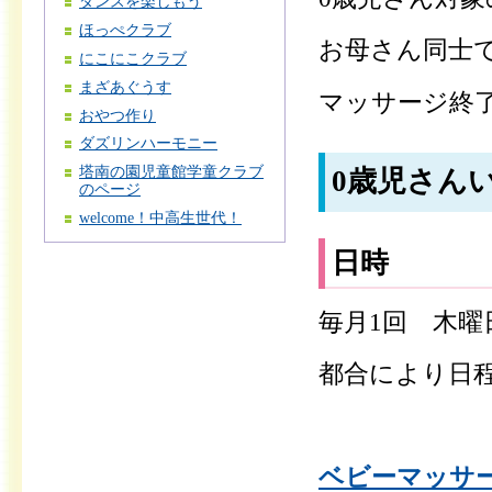
ダンスを楽しもう
ほっぺクラブ
お母さん同士
にこにこクラブ
まざあぐうす
マッサージ終
おやつ作り
ダズリンハーモニー
塔南の園児童館学童クラブ
0歳児さん
のページ
welcome！中高生世代！
日時
毎月1回 木曜日
都合により日
ベビーマッサージ