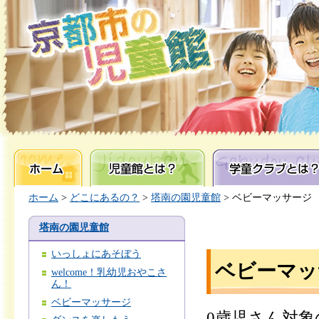
ホーム
児童館とは？
学童クラブとは？
ホーム
>
どこにあるの？
>
塔南の園児童館
> ベビーマッサージ
塔南の園児童館
いっしょにあそぼう
ベビーマッ
welcome！乳幼児おやこさ
ん！
ベビーマッサージ
0歳児さん対