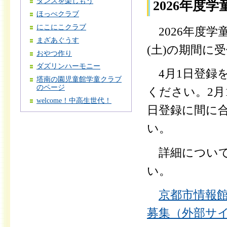
ダンスを楽しもう
2026年度
ほっぺクラブ
にこにこクラブ
2026年度学童
まざあぐうす
(土)の期間に
おやつ作り
ダズリンハーモニー
4月1日登録
塔南の園児童館学童クラブ
のページ
ください。2月
welcome！中高生世代！
日登録に間に
い。
詳細について
い。
京都市情報
募集（外部サ