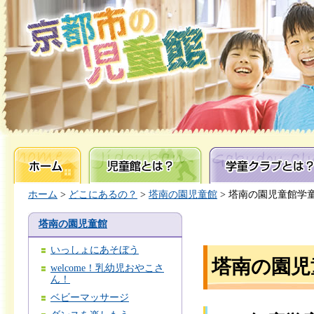
ホーム
児童館とは？
学童クラブとは？
ホーム
>
どこにあるの？
>
塔南の園児童館
> 塔南の園児童館学
塔南の園児童館
いっしょにあそぼう
塔南の園児
welcome！乳幼児おやこさ
ん！
ベビーマッサージ