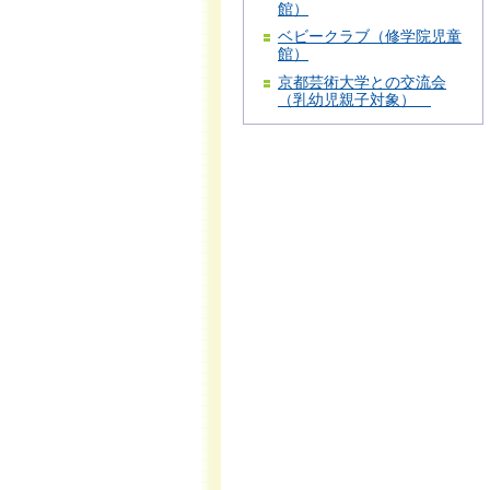
館）
ベビークラブ（修学院児童
館）
京都芸術大学との交流会
（乳幼児親子対象）