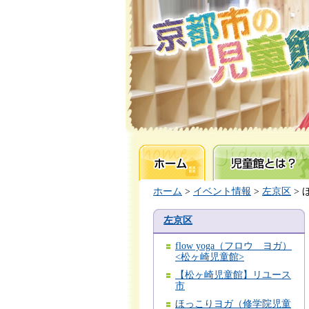
ホーム
児童館とは？
ホーム
>
イベント情報
>
左京区
>
左京区
flow yoga（フロウ ヨガ）
<松ヶ崎児童館>
【松ヶ崎児童館】リユース
市
ほっこりヨガ（修学院児童