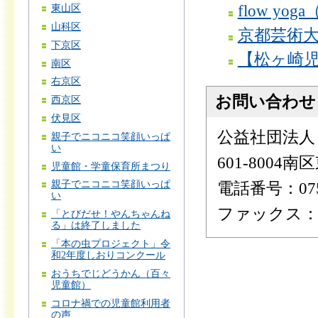
flow y
東山区
山科区
京都芸術
下京区
【松ヶ崎
南区
右京区
お問い合わせ
西京区
伏見区
公益社団法人
親子でニコニコ笑顔いっぱ
い
601-800
児童館・学童保育所まつり
親子でニコニコ笑顔いっぱ
電話番号：075-
い
ファックス：075
「とびだせ！やんちゃんね
る」は終了しました
「本の虫プロジェクト」令
和2年度しおりコンクール
おうちでじどうかん（百々
児童館）
コロナ禍での児童館利用者
の声