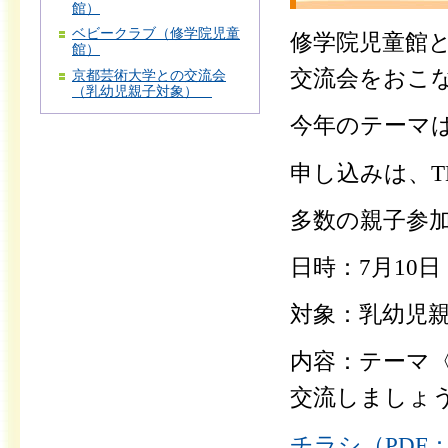
館）
ベビークラブ（修学院児童
修学院児童館
館）
交流会をおこ
京都芸術大学との交流会
（乳幼児親子対象）
今年のテーマ
申し込みは、
多数の親子参
日時：7月10日
対象：乳幼児
内容：テーマ
交流しましょ
チラシ（PDF：