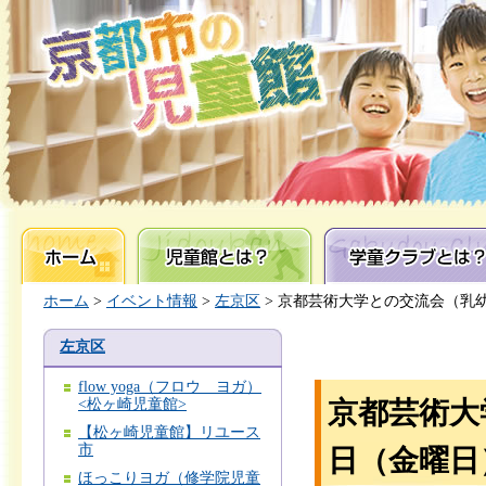
ホーム
児童館とは？
学童クラブとは？
ホーム
>
イベント情報
>
左京区
> 京都芸術大学との交流会（
左京区
flow yoga（フロウ ヨガ）
<松ヶ崎児童館>
京都芸術大
【松ヶ崎児童館】リユース
市
日（金曜日
ほっこりヨガ（修学院児童