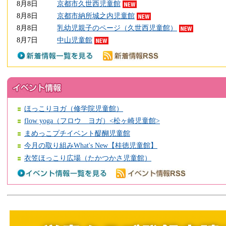
8月8日
京都市久世西児童館
8月8日
京都市納所城之内児童館
8月8日
乳幼児親子のページ（久世西児童館）
8月7日
中山児童館
ほっこりヨガ（修学院児童館）
flow yoga（フロウ ヨガ）<松ヶ崎児童館>
まめっこプチイベント醍醐児童館
今月の取り組みWhat's New【桂徳児童館】
衣笠ほっこり広場（たかつかさ児童館）