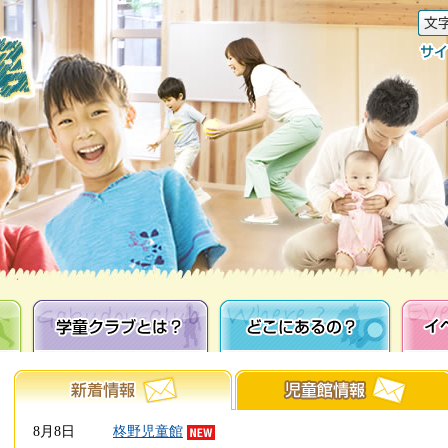
学童クラブとは？
どこにあるの？
イベン
新着情報
児童館情報
8月8日
柊野児童館