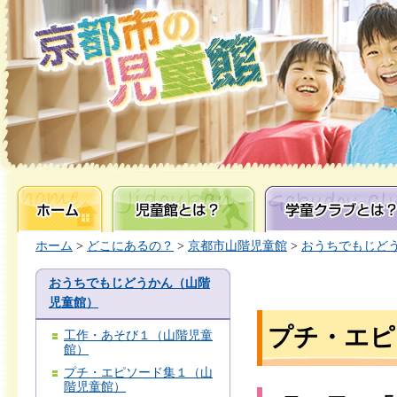
ホーム
児童館とは？
学童クラブとは？
ホーム
>
どこにあるの？
>
京都市山階児童館
>
おうちでもじど
おうちでもじどうかん（山階
児童館）
プチ・エピ
工作・あそび１（山階児童
館）
プチ・エピソード集１（山
階児童館）