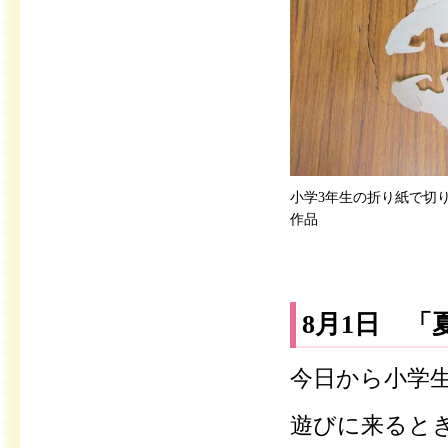
小学3年生の折り紙で切
作品
8月1日 「
今日から小学
遊びに来ると