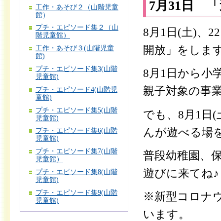
7月31日 
工作・あそび２（山階児童
館）
プチ・エピソード集２（山
8月1日(土)、
階児童館）
開放」をしま
工作・あそび３(山階児童
館)
プチ・エピソード集3(山階
8月1日から
児童館)
親子対象の事
プチ・エピソード4(山階児
童館)
プチ・エピソード集5(山階
でも、8月1日
児童館)
んが遊べる場
プチ・エピソード集6(山階
児童館)
プチ・エピソード集7(山階
普段幼稚園、
児童館）
遊びに来てね♪
プチ・エピソード集8(山階
児童館)
プチ・エピソード集9(山階
※新型コロナ
児童館)
います。