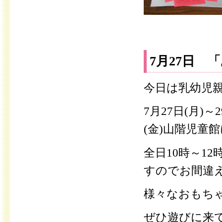
7月27日 
今日は乳幼児
7月27日(月)～
(金)山階児童
全日10時～1
すのでお間違
様々なおもち
ぜひ遊びに来