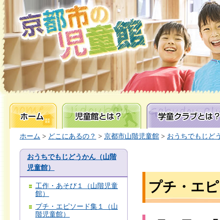
ホーム
児童館とは？
学童クラブとは？
ホーム
>
どこにあるの？
>
京都市山階児童館
>
おうちでもじど
おうちでもじどうかん（山階
児童館）
プチ・エピ
工作・あそび１（山階児童
館）
プチ・エピソード集１（山
階児童館）