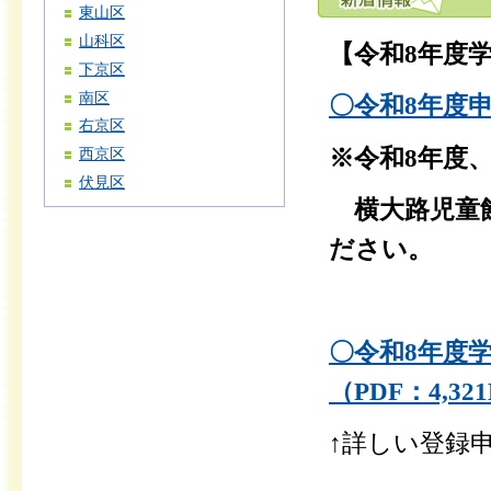
東山区
山科区
【令和8年度
下京区
南区
〇令和8年度
右京区
※令和8年度
西京区
伏見区
横大路児童館(
ださい。
〇令和8年度
（PDF：4,32
↑詳しい登録