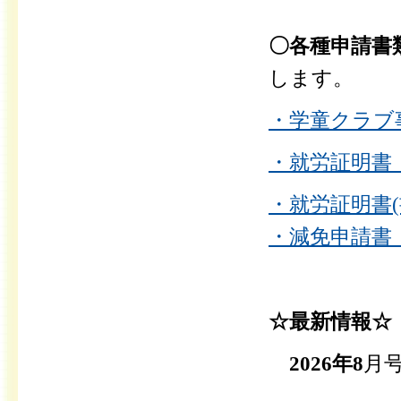
〇各種申請書
します。
・学童クラブ事
・就労証明書（
・就労証明書(書
・減免申請書（
☆最新情報☆
2026年8
月