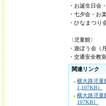
・お誕生日会
・七夕会・お
・ひなまつり
〈児童館〉
・遊ぼう会（
・交通安全教
関連リンク
横大路児童
1,107KB）
横大路児童
107KB）