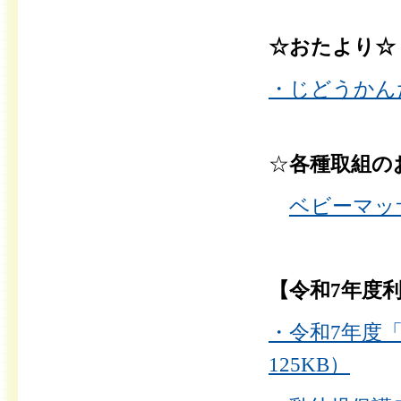
☆おたより☆
・じどうかんだ
☆
各種取組の
ベビーマッ
【令和7年度
・令和7年度
125KB）