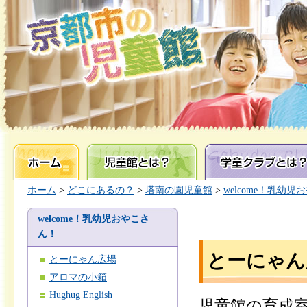
ホーム
児童館とは？
学童クラブとは？
ホーム
>
どこにあるの？
>
塔南の園児童館
>
welcome！乳幼
welcome！乳幼児おやこさ
ん！
とーにゃん
とーにゃん広場
アロマの小箱
Hughug English
児童館の育成