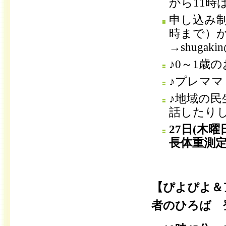
から11時
申し込み制
時まで）
→shugakin@
♪0～1歳
♪プレマ
♪地域の
話したり
27日(木
長体重測
【ぴよぴよ＆
者のひろば