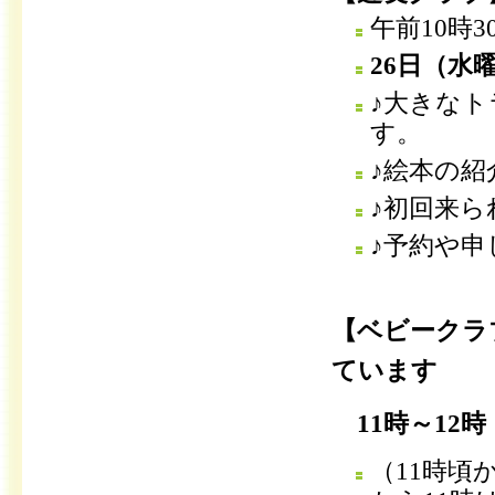
午前
10時3
26日（水
♪大きな
す。
♪絵本の
♪初回来
♪予約や
【ベビークラ
ています
11時～12時
（11時頃