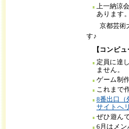
上一納涼
あります
京都芸術
す♪
【コンピュ
定員に達
ません。
ゲーム制
これまで
8番出口
サイトへ
ぜひ遊ん
6月はメ