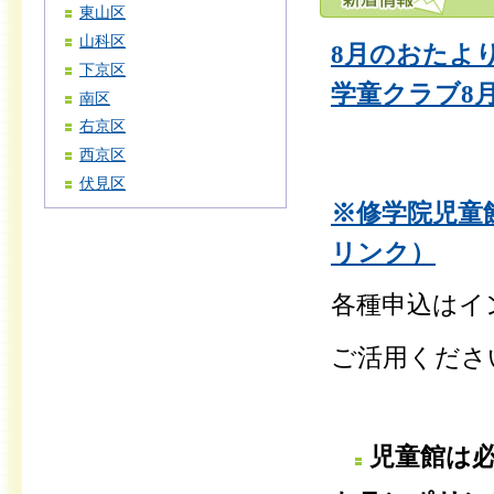
東山区
山科区
8月のおたより
下京区
学童クラブ8月
南区
右京区
西京区
伏見区
※修学院児童
リンク）
各種申込はイ
ご活用くださ
児童館は