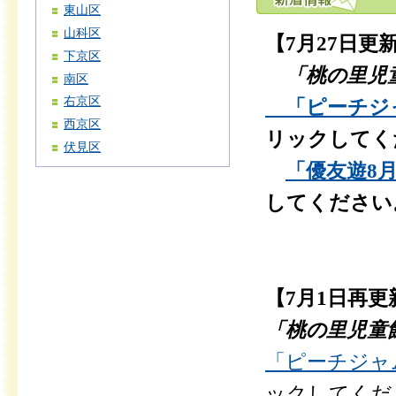
東山区
山科区
【7月27日更
下京区
「桃の里児
南区
右京区
「ピーチジャム
西京区
リックしてく
伏見区
「優友遊8月号
してください
【7月1日再更
「桃の里児童
「ピーチジャム
ックしてくだ