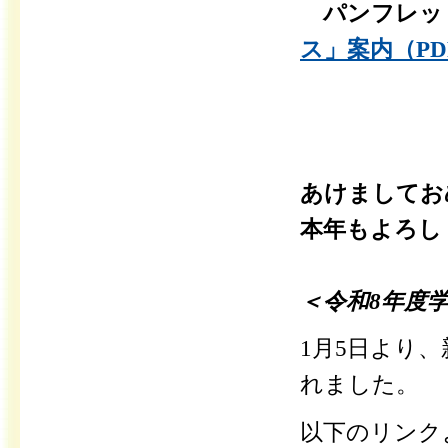
パンフレット
ス」案内（PDF
あけましてお
本年もよろし
＜令和8年度
1
月
5
日より、
れました。
以下のリンク