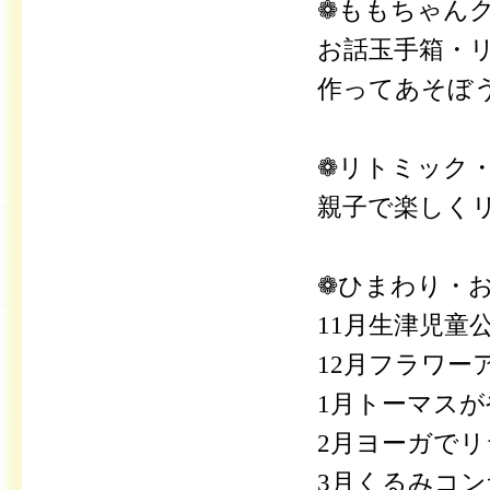
❁ももちゃん
お話玉手箱・
作ってあそぼ
❁リトミック
親子で楽しく
❁ひまわり・お
11月生津児童
12月フラワー
1月トーマス
2月ヨーガで
3月くるみコ