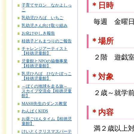
＊日時
子育てサロン なかよしっ
こ
乳幼児ひろば いちご
毎週 金曜日
乳幼児さん向け取り組み
お化けやしき報告
＊場所
桂徳子どもまつりのご報告
チャレンジアーティスト
【桂徳児童館】
２階 遊戯
児童館とNPOの協働事業
【桂徳児童館】
乳児ひろば ひなたぼっこ
＊対象
【桂徳児童館】
～ぼくの地球を走る旅～
スカイプ交流会【桂徳児童
２歳～就学前
館】
MASH先生のダンス教室
＊内容
わんぱくKIDS
お昼ごはんタイム【桂徳児
童館】
満２歳以上対
けいとくクリスマスパーテ