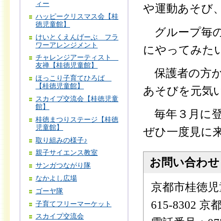
ィー
や運動あそび
ハッピークリスマス会【桂
徳児童館】
グループ毎の
けいとくえんげーぶ フラ
ワーアレンジメント
にやってみた
チャレンジアーティスト
友禅【桂徳児童館】
保護者の方か
ほっこり子育てひろば
【桂徳児童館】
あそびを元気
スカイプ交流会【桂徳児童
館】
毎年３月に登
桂徳まつりステージ【桂徳
児童館】
ぜひ一度見に
取り組みの様子♪
親子サイエンス教室
お問い合わせ
サンガつながり隊
なかよし広場
京都市桂徳児
ゴーヤ隊
615-830
子育てフリーマーケット
スカイプ交流会