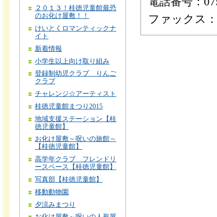
電話番号：075-
２０１３！桂徳児童館最恐
のお化け屋敷！！
ファックス：075
けいとくロマンティックナ
イト
新着情報
小学生以上向け取り組み
登録制幼児クラブ りんご
クラブ
チャレンジ☆アーティスト
桂徳児童館まつり2015
地域支援ステーション【桂
徳児童館】
お化け屋敷～呪いの旅館～
【桂徳児童館】
高学年クラブ フレンドリ
ースペース【桂徳児童館】
写真部【桂徳児童館】
移動動物園
夕涼みまつり
お化け屋敷～呪いの人形屋