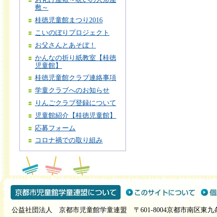
敷～
桂徳児童館まつり2016
こいのぼりプロジェクト
お父さんとあそぼ！
かんなの折り紙教室【桂徳
児童館】
桂徳児童館クラブ連絡事項
学童クラブへのお知らせ
りんごクラブ登録について
児童館紹介【桂徳児童館】
応募フォーム
コロナ禍での取り組み
公益社団法人 京都市児童館学童連盟 〒601-8004京都市南区東九