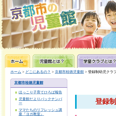
ホーム
児童館とは？
学童クラブとは？
ホーム
>
どこにあるの？
>
京都市桂徳児童館
> 登録制幼児クラ
京都市桂徳児童館
ほっこり子育てひろば報告
児童館だよりバックナンバ
登録
ー
ママたちのリフレッシュ講
座『ヨガ教室』