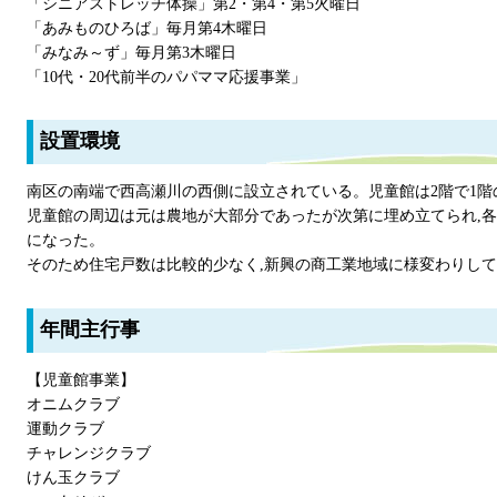
「シニアストレッチ体操」第2・第4・第5火曜日
「あみものひろば」毎月第4木曜日
「みなみ～ず」毎月第3木曜日
「10代・20代前半のパパママ応援事業」
設置環境
南区の南端で西高瀬川の西側に設立されている。児童館は2階で1
児童館の周辺は元は農地が大部分であったが次第に埋め立てられ,
になった。
そのため住宅戸数は比較的少なく,新興の商工業地域に様変わりし
年間主行事
【児童館事業】
オニムクラブ
運動クラブ
チャレンジクラブ
けん玉クラブ