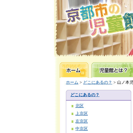
ホーム
児童館とは？
ホーム
>
どこにあるの？
> 山ノ本
どこにあるの？
北区
上京区
左京区
中京区