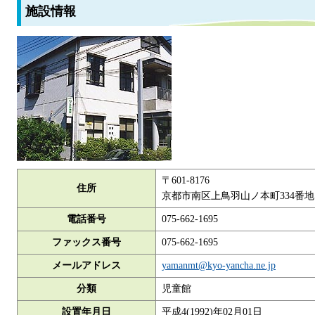
施設情報
〒601-8176
住所
京都市南区上鳥羽山ノ本町334番地
電話番号
075-662-1695
ファックス番号
075-662-1695
メールアドレス
yamanmt@kyo-yancha.ne.jp
分類
児童館
設置年月日
平成4(1992)年02月01日