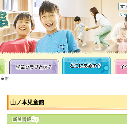
学童クラブとは？
どこにあるの？
イベン
児童館
山ノ本児童館