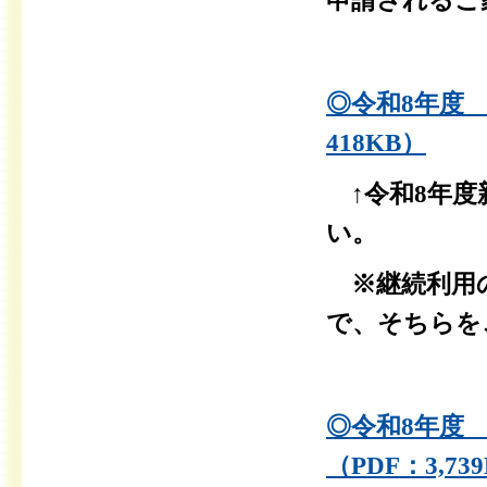
申請されるご
◎令和8年度
418KB）
↑令和8
年度
い。
※継続利用の
で、そちらを
◎令和8年度
（PDF：3,73