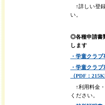
↑詳しい登録
い。
◎各種申請書
します
・学童クラブ事
・学童クラブ
（PDF：215
↑利用料金・
ください。