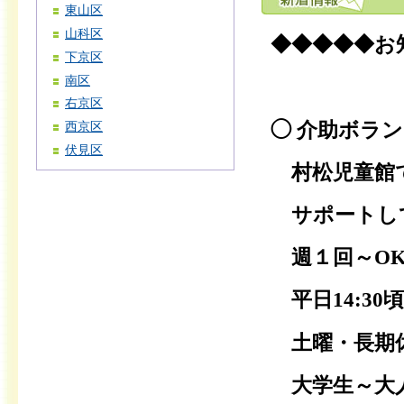
東山区
山科区
◆◆◆◆◆お
下京区
南区
右京区
◯ 介助ボラ
西京区
伏見区
村松児童館で
サポートし
週１回～OK
平日14:30頃～
土曜・長期休暇8
大学生～大