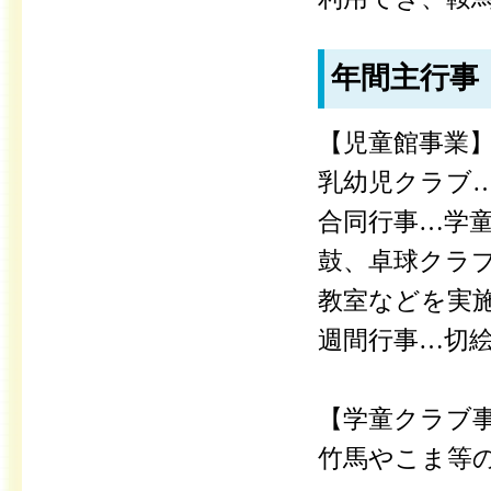
年間主行事
【児童館事業
乳幼児クラブ
合同行事…学童
鼓、卓球クラブ
教室などを実
週間行事…切
【学童クラブ
竹馬やこま等の