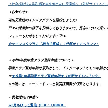
＜社会福祉法人洛和福祉会京都市花山児童館＞（外部サイトへリ
＜お知らせ＞
花山児童館のインスタグラムを開設しました♪
日々の児童館の様子を投稿しておりますので、是非のぞいて見てく
フォローもお待ちしております(^▽^)/
☆☆インスタグラム「花山児童館」（外部サイトへリンク）
＜令和8
年度学童クラブ登録申請について＞
学童クラブ登録申請は原則として、インターネットからの申請と
⇒
★令和8
年度学童ク
ラブ登録申請★（外部サイトへリンク）
※申請には、メールアドレスと就労証明書が必要となります。
＜乳幼児向け事業＞
☆8月ちびっこ通信（PDF：1,000KB）