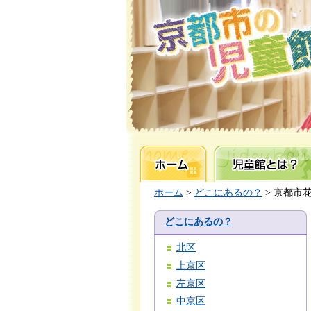
ホーム
児童館とは？
ホーム
>
どこにあるの？
> 京都市
どこにあるの？
北区
上京区
左京区
中京区